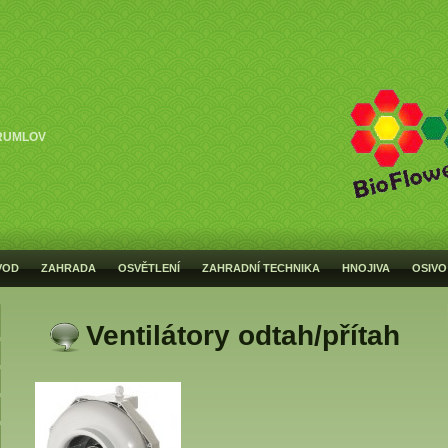
RUMLOV
VOD
ZAHRADA
OSVĚTLENÍ
ZAHRADNÍ TECHNIKA
HNOJIVA
OSIVO
Ventilátory odtah/přítah