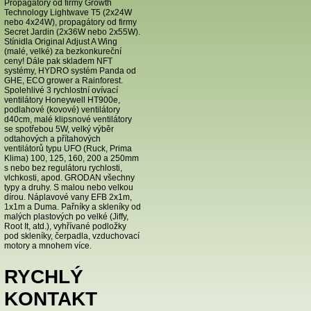
Propagátory od firmy Growth
Technology Lightwave T5 (2x24W
nebo 4x24W), propagátory od firmy
Secret Jardin (2x36W nebo 2x55W).
Stínidla Original Adjust A Wing
(malé, velké) za bezkonkureční
ceny! Dále pak skladem NFT
systémy, HYDRO systém Panda od
GHE, ECO grower a Rainforest.
Spolehlivé 3 rychlostní ovívací
ventilátory Honeywell HT900e,
podlahové (kovové) ventilátory
d40cm, malé klipsnové ventilátory
se spotřebou 5W, velký výběr
odtahových a přítahových
ventilátorů typu UFO (Ruck, Prima
Klima) 100, 125, 160, 200 a 250mm
s nebo bez regulátoru rychlosti,
vlchkosti, apod. GRODAN všechny
typy a druhy. S malou nebo velkou
dírou. Náplavové vany EFB 2x1m,
1x1m a Duma. Pařníky a skleníky od
malých plastových po velké (Jiffy,
Root It, atd.), vyhřívané podložky
pod skleníky, čerpadla, vzduchovací
motory a mnohem více.
RYCHLÝ
KONTAKT