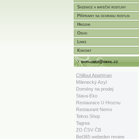
Sazenice a mateční rostliny
Přípravky na ochranu rostlin
Hnojiva
Osivo
Links
Kontakt
bioflower@email.cz
Chillout Apartman
Milenecký Azyl
Domény na prodej
Stava-Eko
Restaurace U Hroznu
Restaurant Nemo
Tekno Shop
Tagrea
ZO ČSV ČB
Bet365 webeden review