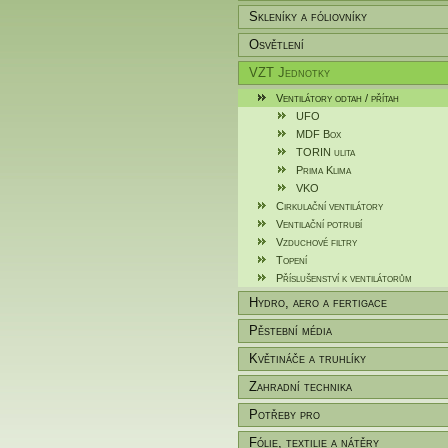
Skleníky a fóliovníky
Osvětlení
VZT Jednotky
Ventilátory odtah / přítah
UFO
MDF Box
TORIN ulita
Prima Klima
VKO
Cirkulační ventilátory
Ventilační potrubí
Vzduchové filtry
Topení
Příslušenství k ventilátorům
Hydro, aero a fertigace
Pěstební média
Květináče a truhlíky
Zahradní technika
Potřeby pro
zahradníky/pěstitele
Fólie, textilie a nátěry