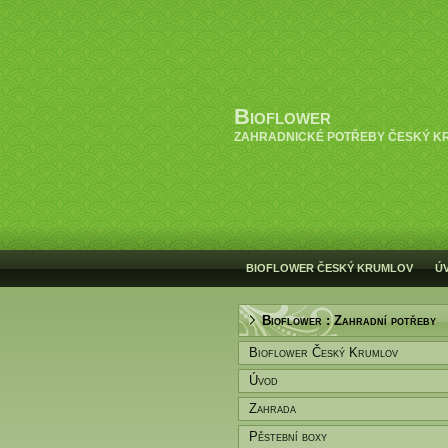
Bioflower
ZAHRADNICKÉ POTŘEBY ČESKÝ K
BIOFLOWER ČESKÝ KRUMLOV
Ú
Bioflower : Zahradní potřeby
Bioflower Český Krumlov
Úvod
Zahrada
Pěstební boxy