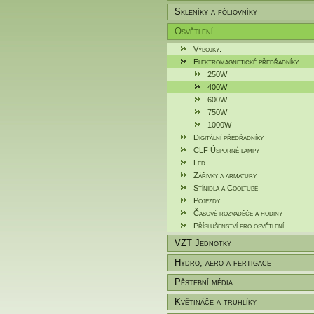
Skleníky a fóliovníky
Osvětlení
Výbojky:
Elektromagnetické předřadníky
250W
400W
600W
750W
1000W
Digitální předřadníky
CLF Úsporné lampy
Led
Zářivky a armatury
Stínidla a Cooltube
Pojezdy
Časové rozvaděče a hodiny
Příslušenství pro osvětlení
VZT Jednotky
Hydro, aero a fertigace
Pěstební média
Květináče a truhlíky