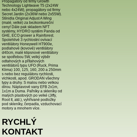
Propagátory od firmy Growth
Technology Lightwave T5 (2x24W
nebo 4x24W), propagátory od firmy
Secret Jardin (2x36W nebo 2x55W).
Stínidla Original Adjust A Wing
(malé, velké) za bezkonkureční
ceny! Dále pak skladem NFT
systémy, HYDRO systém Panda od
GHE, ECO grower a Rainforest.
Spolehlivé 3 rychlostní ovívací
ventilátory Honeywell HT900e,
podlahové (kovové) ventilátory
d40cm, malé klipsnové ventilátory
se spotřebou 5W, velký výběr
odtahových a přítahových
ventilátorů typu UFO (Ruck, Prima
Klima) 100, 125, 160, 200 a 250mm
s nebo bez regulátoru rychlosti,
vlchkosti, apod. GRODAN všechny
typy a druhy. S malou nebo velkou
dírou. Náplavové vany EFB 2x1m,
1x1m a Duma. Pařníky a skleníky od
malých plastových po velké (Jiffy,
Root It, atd.), vyhřívané podložky
pod skleníky, čerpadla, vzduchovací
motory a mnohem více.
RYCHLÝ
KONTAKT