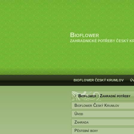
Bioflower
ZAHRADNICKÉ POTŘEBY ČESKÝ K
BIOFLOWER ČESKÝ KRUMLOV
Ú
Bioflower : Zahradní potřeby
Bioflower Český Krumlov
Úvod
Zahrada
Pěstební boxy