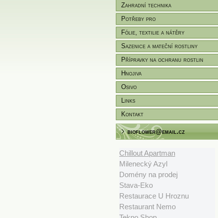
Zahradní technika
Potřeby pro
zahradníky/pěstitele
Fólie, textilie a nátěry
Sazenice a mateční rostliny
Přípravky na ochranu rostlin
Hnojiva
Osivo
Links
Kontakt
bioflower@email.cz
Chillout Apartman
Milenecký Azyl
Domény na prodej
Stava-Eko
Restaurace U Hroznu
Restaurant Nemo
Tekno Shop