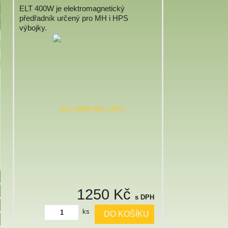
ELT 400W je elektromagnetický
předřadník určený pro MH i HPS
výbojky.
1250 Kč
s DPH
ks
DO KOŠÍKU