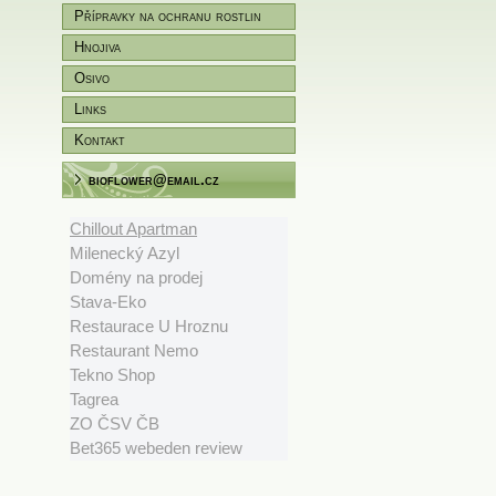
Přípravky na ochranu rostlin
Hnojiva
Osivo
Links
Kontakt
bioflower@email.cz
Chillout Apartman
Milenecký Azyl
Domény na prodej
Stava-Eko
Restaurace U Hroznu
Restaurant Nemo
Tekno Shop
Tagrea
ZO ČSV ČB
Bet365 webeden review