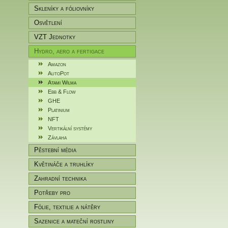
Skleníky a fóliovníky
Osvětlení
VZT Jednotky
Hydro, aero a fertigace
Amazon
AutoPot
Atami Wilma
Ebb & Flow
GHE
Platinium
NFT
Vertikální systémy
Závlaha
Pěstební média
Květináče a truhlíky
Zahradní technika
Potřeby pro
zahradníky/pěstitele
Fólie, textilie a nátěry
Sazenice a mateční rostliny