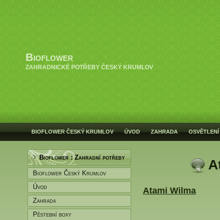
Bioflower
ZAHRADNICKÉ POTŘEBY ČESKÝ KRUMLOV
BIOFLOWER ČESKÝ KRUMLOV
ÚVOD
ZAHRADA
OSVĚTLENÍ
Bioflower : Zahradní potřeby
A
Bioflower Český Krumlov
Úvod
Atami Wilma
Zahrada
Pěstební boxy