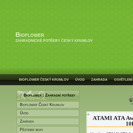
Bioflower
ZAHRADNICKÉ POTŘEBY ČESKÝ KRUMLOV
BIOFLOWER ČESKÝ KRUMLOV
ÚVOD
ZAHRADA
OSVĚTLENÍ
Bioflower : Zahradní potřeby
Bioflower Český Krumlov
Úvod
ATAMI ATA Aw
Zahrada
10
Pěstební boxy