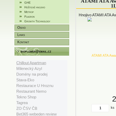
ATAMI ATA Aw
GHE
1
Hoštické hnojivo
Metrop
Hnojivo ATAMI ATA A
Plagron
Growth Technology
Osivo
Links
Kontakt
bioflower@email.cz
Chillout Apartman
Milenecký Azyl
Domény na prodej
Stava-Eko
Restaurace U Hroznu
Restaurant Nemo
Tekno Shop
Tagrea
ks
ZO ČSV ČB
Bet365 webeden review