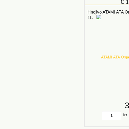
C 
Hnojivo ATAMI ATA O
1L.
ks