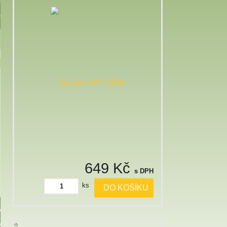
649 Kč
s DPH
ks
DO KOŠÍKU