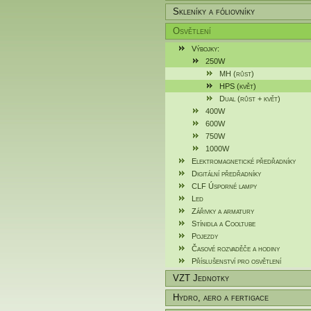
Skleníky a fóliovníky
Osvětlení
Výbojky:
250W
MH (růst)
HPS (květ)
Dual (růst + květ)
400W
600W
750W
1000W
Elektromagnetické předřadníky
Digitální předřadníky
CLF Úsporné lampy
Led
Zářivky a armatury
Stínidla a Cooltube
Pojezdy
Časové rozvaděče a hodiny
Příslušenství pro osvětlení
VZT Jednotky
Hydro, aero a fertigace