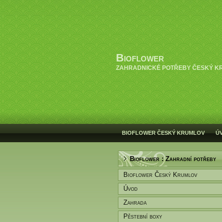
Bioflower
ZAHRADNICKÉ POTŘEBY ČESKÝ K
BIOFLOWER ČESKÝ KRUMLOV
Ú
Bioflower : Zahradní potřeby
Bioflower Český Krumlov
Úvod
Zahrada
Pěstební boxy