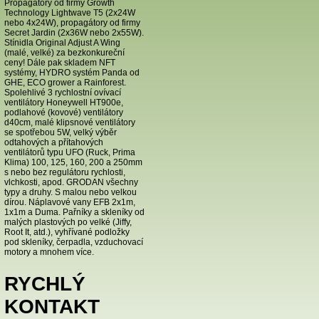
Propagátory od firmy Growth
Technology Lightwave T5 (2x24W
nebo 4x24W), propagátory od firmy
Secret Jardin (2x36W nebo 2x55W).
Stínidla Original Adjust A Wing
(malé, velké) za bezkonkureční
ceny! Dále pak skladem NFT
systémy, HYDRO systém Panda od
GHE, ECO grower a Rainforest.
Spolehlivé 3 rychlostní ovívací
ventilátory Honeywell HT900e,
podlahové (kovové) ventilátory
d40cm, malé klipsnové ventilátory
se spotřebou 5W, velký výběr
odtahových a přítahových
ventilátorů typu UFO (Ruck, Prima
Klima) 100, 125, 160, 200 a 250mm
s nebo bez regulátoru rychlosti,
vlchkosti, apod. GRODAN všechny
typy a druhy. S malou nebo velkou
dírou. Náplavové vany EFB 2x1m,
1x1m a Duma. Pařníky a skleníky od
malých plastových po velké (Jiffy,
Root It, atd.), vyhřívané podložky
pod skleníky, čerpadla, vzduchovací
motory a mnohem více.
RYCHLÝ
KONTAKT