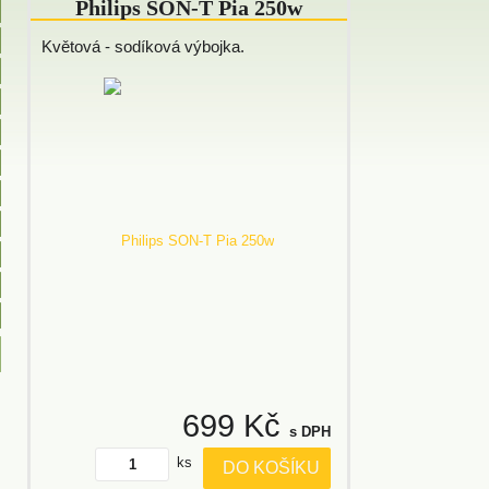
Philips SON-T Pia 250w
Květová - sodíková výbojka.
699 Kč
s DPH
ks
DO KOŠÍKU