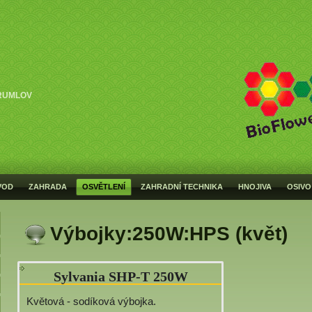
RUMLOV
VOD
ZAHRADA
OSVĚTLENÍ
ZAHRADNÍ TECHNIKA
HNOJIVA
OSIVO
Výbojky:250W:HPS (květ)
Sylvania SHP-T 250W
Květová - sodíková výbojka.