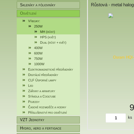
Růstová - metal halo
Skleníky a fóliovníky
Osvětlení
Výbojky:
250W
MH (růst)
HPS (květ)
Dual (růst + květ)
400W
600W
750W
1000W
Elektromagnetické předřadníky
Digitální předřadníky
CLF Úsporné lampy
Led
Zářivky a armatury
Stínidla a Cooltube
Pojezdy
Časové rozvaděče a hodiny
Příslušenství pro osvětlení
ks
VZT Jednotky
Hydro, aero a fertigace