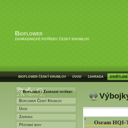
Bioflower
ZAHRADNICKÉ POTŘEBY ČESKÝ KRUMLOV
BIOFLOWER ČESKÝ KRUMLOV
ÚVOD
ZAHRADA
OSVĚTLENÍ
Bioflower : Zahradní potřeby
Výbojk
Bioflower Český Krumlov
Úvod
Zahrada
Osram HQI-
Pěstební boxy