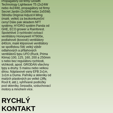
Propagátory od firmy Growth
Technology Lightwave T5 (2x24W
nebo 4x24W), propagátory od firmy
Secret Jardin (2x36W nebo 2x55W).
Stínidla Original Adjust A Wing
(malé, velké) za bezkonkureční
ceny! Dále pak skladem NFT
systémy, HYDRO systém Panda od
GHE, ECO grower a Rainforest.
Spolehlivé 3 rychlostní ovívací
ventilátory Honeywell HT900e,
podlahové (kovové) ventilátory
d40cm, malé klipsnové ventilátory
se spotřebou 5W, velký výběr
odtahových a přítahových
ventilátorů typu UFO (Ruck, Prima
Klima) 100, 125, 160, 200 a 250mm
s nebo bez regulátoru rychlosti,
vlchkosti, apod. GRODAN všechny
typy a druhy. S malou nebo velkou
dírou. Náplavové vany EFB 2x1m,
1x1m a Duma. Pařníky a skleníky od
malých plastových po velké (Jiffy,
Root It, atd.), vyhřívané podložky
pod skleníky, čerpadla, vzduchovací
motory a mnohem více.
RYCHLÝ
KONTAKT