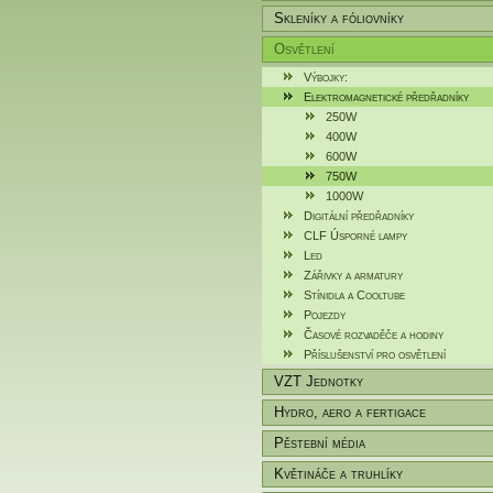
Skleníky a fóliovníky
Osvětlení
Výbojky:
Elektromagnetické předřadníky
250W
400W
600W
750W
1000W
Digitální předřadníky
CLF Úsporné lampy
Led
Zářivky a armatury
Stínidla a Cooltube
Pojezdy
Časové rozvaděče a hodiny
Příslušenství pro osvětlení
VZT Jednotky
Hydro, aero a fertigace
Pěstební média
Květináče a truhlíky