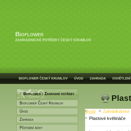
Bioflower
ZAHRADNICKÉ POTŘEBY ČESKÝ KRUMLOV
BIOFLOWER ČESKÝ KRUMLOV
ÚVOD
ZAHRADA
OSVĚTLENÍ
Bioflower : Zahradní potřeby
Plas
Bioflower Český Krumlov
Úvod
Zahrádkářské 
Úvod
Plastové květináče
Zahrada
Pěstební boxy