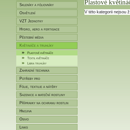
Plastové květiná
Skleníky a fóliovníky
V této kategorii nejsou 
Osvětlení
VZT Jednotky
Hydro, aero a fertigace
Pěstební média
Květináče a truhlíky
Plastové květináče
Textil květináče
Libra truhlíky
Zahradní technika
Potřeby pro
zahradníky/pěstitele
Fólie, textilie a nátěry
Sazenice a mateční rostliny
Přípravky na ochranu rostlin
Hnojiva
Osivo
Links