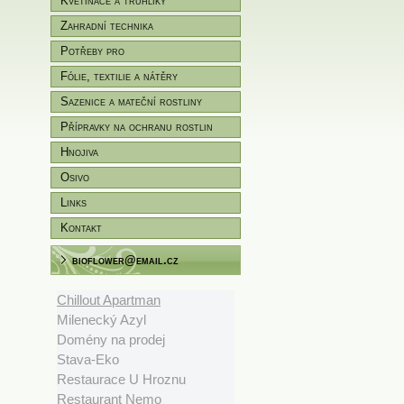
Květináče a truhlíky
Zahradní technika
Potřeby pro
zahradníky/pěstitele
Fólie, textilie a nátěry
Sazenice a mateční rostliny
Přípravky na ochranu rostlin
Hnojiva
Osivo
Links
Kontakt
bioflower@email.cz
Chillout Apartman
Milenecký Azyl
Domény na prodej
Stava-Eko
Restaurace U Hroznu
Restaurant Nemo