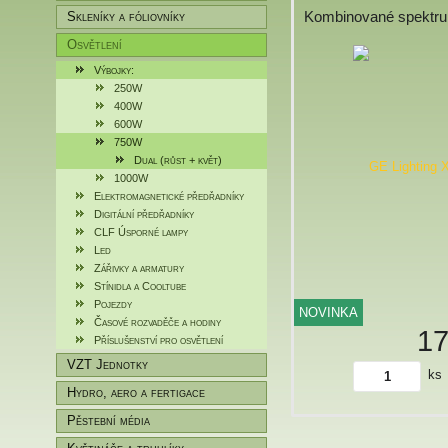
Kombinované spektr
Skleníky a fóliovníky
Osvětlení
Výbojky:
250W
400W
600W
750W
Dual (růst + květ)
1000W
Elektromagnetické předřadníky
Digitální předřadníky
CLF Úsporné lampy
Led
Zářivky a armatury
Stínidla a Cooltube
Pojezdy
NOVINKA
Časové rozvaděče a hodiny
1
Příslušenství pro osvětlení
VZT Jednotky
ks
Hydro, aero a fertigace
Pěstební média