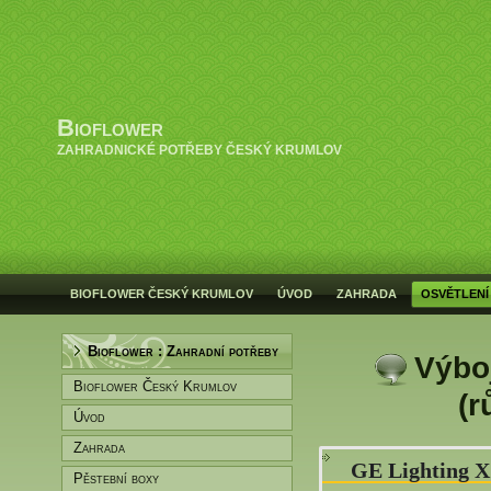
Bioflower
ZAHRADNICKÉ POTŘEBY ČESKÝ KRUMLOV
BIOFLOWER ČESKÝ KRUMLOV
ÚVOD
ZAHRADA
OSVĚTLENÍ
Bioflower : Zahradní potřeby
Výbo
Bioflower Český Krumlov
(r
Úvod
Zahrada
GE Lighting 
Pěstební boxy