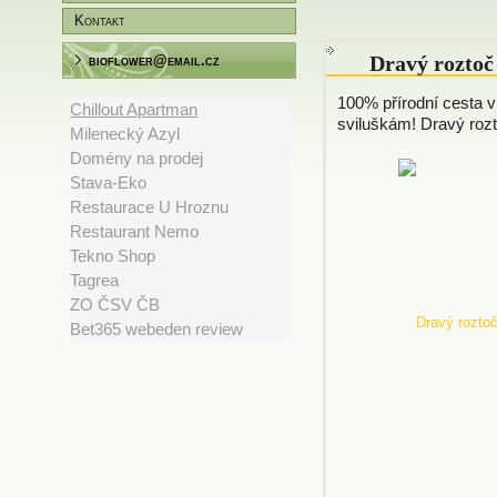
Kontakt
Dravý roztoč
bioflower@email.cz
100% přírodní cesta v 
Chillout Apartman
sviluškám! Dravý rozto
Milenecký Azyl
Domény na prodej
Stava-Eko
Restaurace U Hroznu
Restaurant Nemo
Tekno Shop
Tagrea
ZO ČSV ČB
Bet365 webeden review