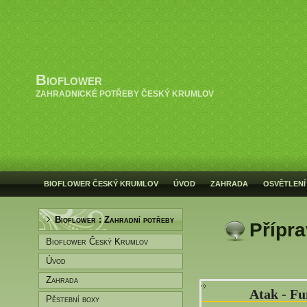
Bioflower
ZAHRADNICKÉ POTŘEBY ČESKÝ KRUMLOV
BIOFLOWER ČESKÝ KRUMLOV
ÚVOD
ZAHRADA
OSVĚTLENÍ
Bioflower : Zahradní potřeby
Přípr
Bioflower Český Krumlov
Úvod
Zahrada
Atak - F
Pěstební boxy