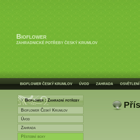
Bioflower
ZAHRADNICKÉ POTŘEBY ČESKÝ KRUMLOV
BIOFLOWER ČESKÝ KRUMLOV
ÚVOD
ZAHRADA
OSVĚTLENÍ
Bioflower : Zahradní potřeby
Pří
Bioflower Český Krumlov
Úvod
Zahrada
Pěstební boxy