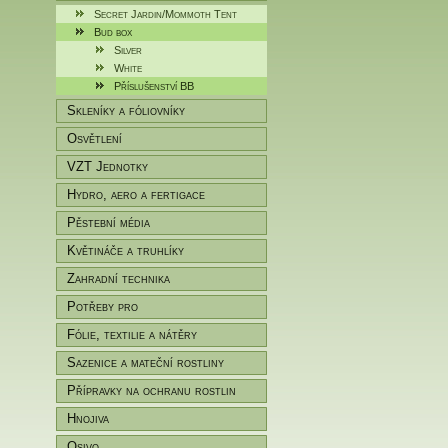
Secret Jardin/Mommoth Tent
Bud box
Silver
White
Příslušenství BB
Skleníky a fóliovníky
Osvětlení
VZT Jednotky
Hydro, aero a fertigace
Pěstební média
Květináče a truhlíky
Zahradní technika
Potřeby pro
zahradníky/pěstitele
Fólie, textilie a nátěry
Sazenice a mateční rostliny
Přípravky na ochranu rostlin
Hnojiva
Osivo