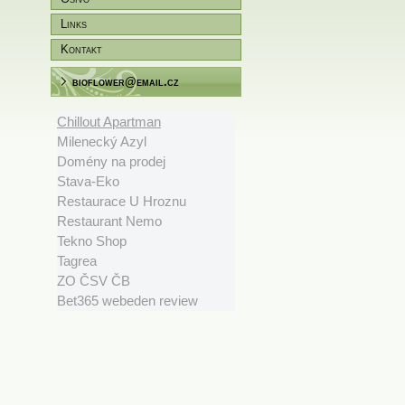
Links
Kontakt
bioflower@email.cz
Chillout Apartman
Milenecký Azyl
Domény na prodej
Stava-Eko
Restaurace U Hroznu
Restaurant Nemo
Tekno Shop
Tagrea
ZO ČSV ČB
Bet365 webeden review