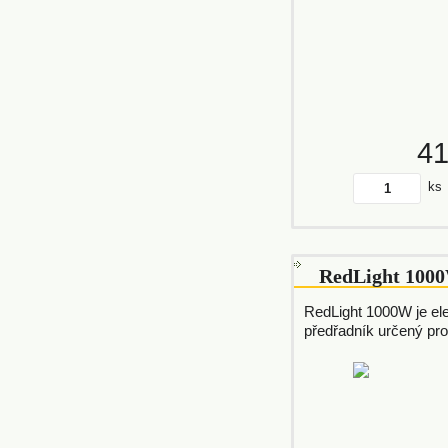
4
ks
RedLight 100
RedLight 1000W je el
předřadník určený pro