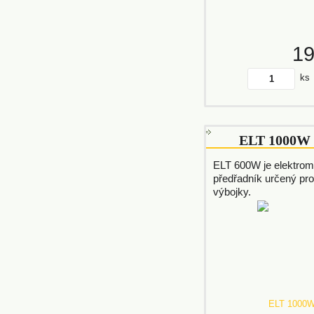
1
ks
ELT 1000W
ELT 600W je elektrom
předřadník určený pr
výbojky.