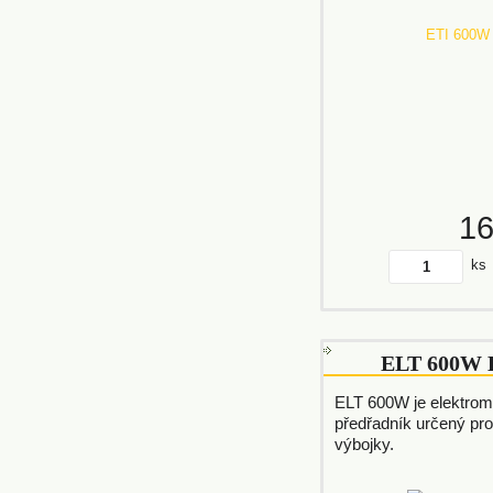
1
ks
ELT 600W 
ELT 600W je elektrom
předřadník určený pr
výbojky.