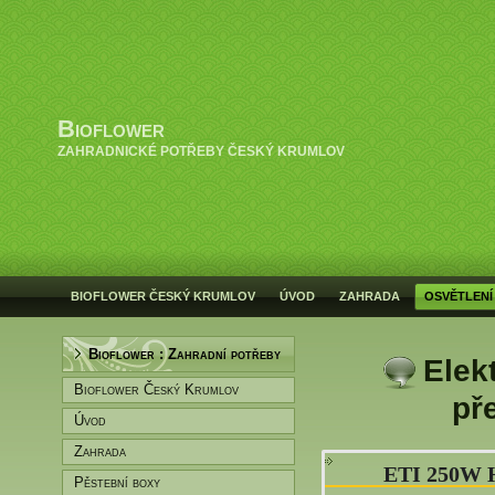
Bioflower
ZAHRADNICKÉ POTŘEBY ČESKÝ KRUMLOV
BIOFLOWER ČESKÝ KRUMLOV
ÚVOD
ZAHRADA
OSVĚTLENÍ
Bioflower : Zahradní potřeby
Elek
Bioflower Český Krumlov
př
Úvod
Zahrada
ETI 250W 
Pěstební boxy