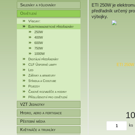
ETI 250W je elektrom
Skleníky a fóliovníky
předřadník určený pr
Osvětlení
výbojky.
Výbojky:
Elektromagnetické předřadníky
250W
400W
600W
750W
1000W
Digitální předřadníky
CLF Úsporné lampy
Led
Zářivky a armatury
Stínidla a Cooltube
Pojezdy
Časové rozvaděče a hodiny
Příslušenství pro osvětlení
VZT Jednotky
1
Hydro, aero a fertigace
Pěstební média
ks
Květináče a truhlíky