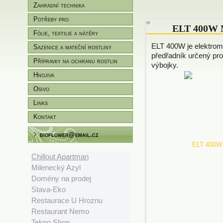
Zahradní technika
Potřeby pro
ELT 400W 
zahradníky/pěstitele
Fólie, textilie a nátěry
ELT 400W je elektrom
Sazenice a mateční rostliny
předřadník určený pr
Přípravky na ochranu rostlin
výbojky.
Hnojiva
Osivo
Links
Kontakt
bioflower@email.cz
Chillout Apartman
Milenecký Azyl
Domény na prodej
Stava-Eko
Restaurace U Hroznu
Restaurant Nemo
Tekno Shop