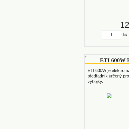
1
ks
ETI 600W 
ETI 600W je elektrom
předřadník určený pr
výbojky.