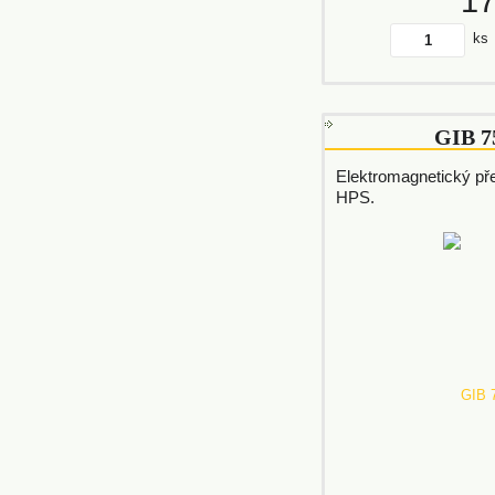
1
ks
GIB 
Elektromagnetický př
HPS.