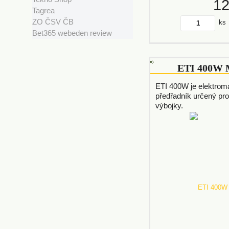
1
Tagrea
ZO ČSV ČB
ks
Bet365 webeden review
ETI 400W 
ETI 400W je elektrom
předřadník určený pr
výbojky.