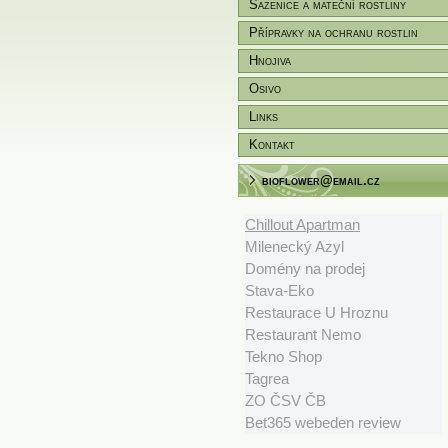
Sazenice a mateční rostliny
Přípravky na ochranu rostlin
Hnojiva
Osivo
Links
Kontakt
bioflower@email.cz
Chillout Apartman
Milenecký Azyl
Domény na prodej
Stava-Eko
Restaurace U Hroznu
Restaurant Nemo
Tekno Shop
Tagrea
ZO ČSV ČB
Bet365 webeden review