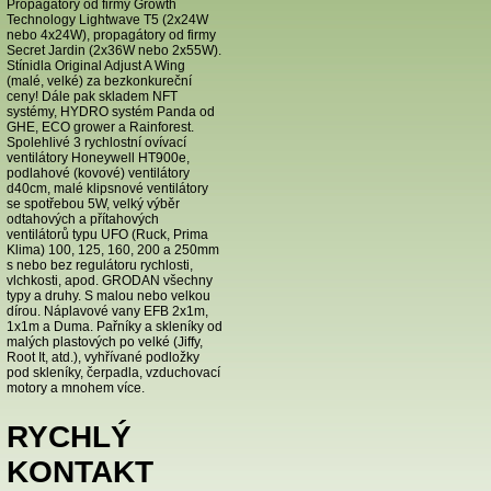
Propagátory od firmy Growth
Technology Lightwave T5 (2x24W
nebo 4x24W), propagátory od firmy
Secret Jardin (2x36W nebo 2x55W).
Stínidla Original Adjust A Wing
(malé, velké) za bezkonkureční
ceny! Dále pak skladem NFT
systémy, HYDRO systém Panda od
GHE, ECO grower a Rainforest.
Spolehlivé 3 rychlostní ovívací
ventilátory Honeywell HT900e,
podlahové (kovové) ventilátory
d40cm, malé klipsnové ventilátory
se spotřebou 5W, velký výběr
odtahových a přítahových
ventilátorů typu UFO (Ruck, Prima
Klima) 100, 125, 160, 200 a 250mm
s nebo bez regulátoru rychlosti,
vlchkosti, apod. GRODAN všechny
typy a druhy. S malou nebo velkou
dírou. Náplavové vany EFB 2x1m,
1x1m a Duma. Pařníky a skleníky od
malých plastových po velké (Jiffy,
Root It, atd.), vyhřívané podložky
pod skleníky, čerpadla, vzduchovací
motory a mnohem více.
RYCHLÝ
KONTAKT