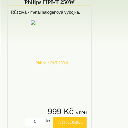
Philips HPI-T 250W
Růstová - metal halogenová výbojka.
999 Kč
s DPH
ks
DO KOŠÍKU