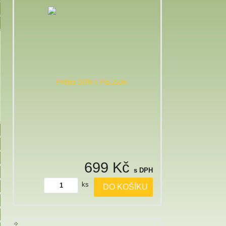
699 Kč
s DPH
ks
DO KOŠÍKU