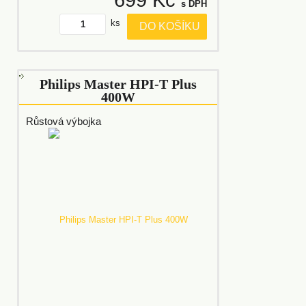
s DPH
ks
DO KOŠÍKU
Philips Master HPI-T Plus
400W
Růstová výbojka