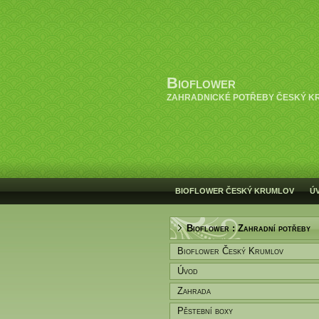
Bioflower
ZAHRADNICKÉ POTŘEBY ČESKÝ K
BIOFLOWER ČESKÝ KRUMLOV
Ú
Bioflower : Zahradní potřeby
Bioflower Český Krumlov
Úvod
Zahrada
Pěstební boxy