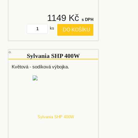
1149 Kč
s DPH
ks
DO KOŠÍKU
Sylvania SHP 400W
Květová - sodíková výbojka.