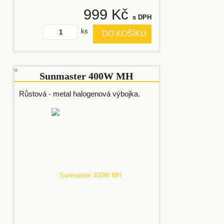
999 Kč
s DPH
ks
DO KOŠÍKU
Sunmaster 400W MH
Růstová - metal halogenová výbojka.