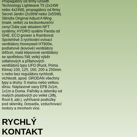
Propagátory od firmy Growth
Technology Lightwave T5 (2x24W
nebo 4x24W), propagátory od firmy
Secret Jardin (2x36W nebo 2x55W).
Stínidla Original Adjust A Wing
(malé, velké) za bezkonkureční
ceny! Dále pak skladem NFT
systémy, HYDRO systém Panda od
GHE, ECO grower a Rainforest.
Spolehlivé 3 rychlostní ovívací
ventilátory Honeywell HT900e,
podlahové (kovové) ventilátory
d40cm, malé klipsnové ventilátory
se spotřebou 5W, velký výběr
odtahových a přítahových
ventilátorů typu UFO (Ruck, Prima
Klima) 100, 125, 160, 200 a 250mm
s nebo bez regulátoru rychlosti,
vlchkosti, apod. GRODAN všechny
typy a druhy. S malou nebo velkou
dírou. Náplavové vany EFB 2x1m,
1x1m a Duma. Pařníky a skleníky od
malých plastových po velké (Jiffy,
Root It, atd.), vyhřívané podložky
pod skleníky, čerpadla, vzduchovací
motory a mnohem více.
RYCHLÝ
KONTAKT