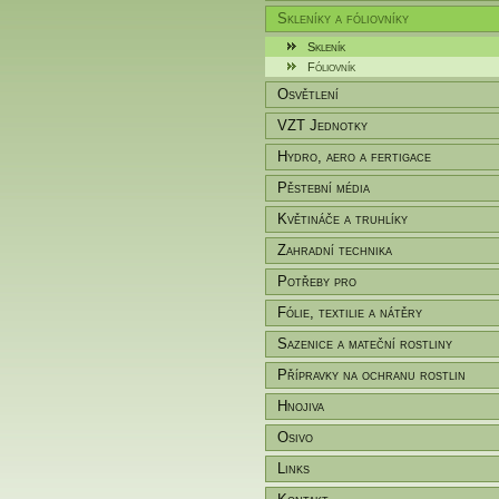
Skleníky a fóliovníky
Skleník
Fóliovník
Osvětlení
VZT Jednotky
Hydro, aero a fertigace
Pěstební média
Květináče a truhlíky
Zahradní technika
Potřeby pro
zahradníky/pěstitele
Fólie, textilie a nátěry
Sazenice a mateční rostliny
Přípravky na ochranu rostlin
Hnojiva
Osivo
Links