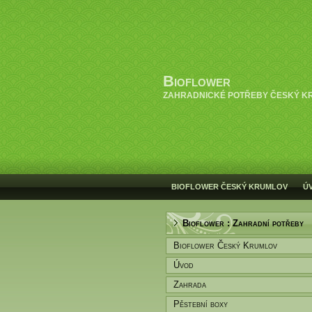
Bioflower
ZAHRADNICKÉ POTŘEBY ČESKÝ K
BIOFLOWER ČESKÝ KRUMLOV
Ú
Bioflower : Zahradní potřeby
Bioflower Český Krumlov
Úvod
Zahrada
Pěstební boxy