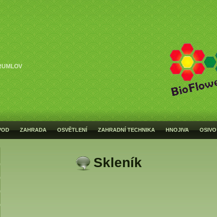
RUMLOV
VOD
ZAHRADA
OSVĚTLENÍ
ZAHRADNÍ TECHNIKA
HNOJIVA
OSIVO
Skleník