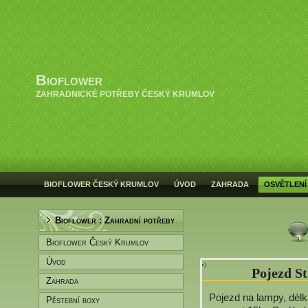
Bioflower
ZAHRADNICKÉ POTŘEBY ČESKÝ KRUMLOV
BIOFLOWER ČESKÝ KRUMLOV
ÚVOD
ZAHRADA
OSVĚTLENÍ
Bioflower : Zahradní potřeby
Bioflower Český Krumlov
Úvod
Pojezd S
Zahrada
Pojezd na lampy, dél
Pěstební boxy