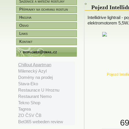
Sazenice a mateční rostliny
Pojezd Intellid
Přípravky na ochranu rostlin
Intellidrive lightrail - p
Hnojiva
elektromotorem 5,5W.
Osivo
Links
Kontakt
bioflower@email.cz
Chillout Apartman
Milenecký Azyl
Domény na prodej
Stava-Eko
Restaurace U Hroznu
Restaurant Nemo
Tekno Shop
Tagrea
ZO ČSV ČB
6
Bet365 webeden review