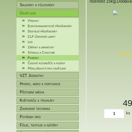
nosnost 15kg.Dodává 
Skleníky a fóliovníky
Osvětlení
Výbojky:
Elektromagnetické předřadníky
Digitální předřadníky
CLF Úsporné lampy
Led
Zářivky a armatury
Stínidla a Cooltube
Pojezdy
Časové rozvaděče a hodiny
Příslušenství pro osvětlení
VZT Jednotky
Hydro, aero a fertigace
Pěstební média
4
Květináče a truhlíky
Zahradní technika
ks
Potřeby pro
zahradníky/pěstitele
Fólie, textilie a nátěry