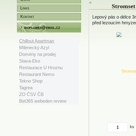
Stromset
Links
Kontakt
Lepový pás o délce 3
před lezoucím hmyzem
bioflower@email.cz
Chillout Apartman
Milenecký Azyl
Domény na prodej
Stava-Eko
Restaurace U Hroznu
Restaurant Nemo
Tekno Shop
Tagrea
ZO ČSV ČB
Bet365 webeden review
ks