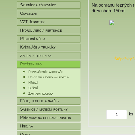
Na ochranu řezných r
Skleníky a fóliovníky
dřevinách. 150ml
Osvětlení
VZT Jednotky
Hydro, aero a fertigace
Pěstební média
Květináče a truhlíky
Zahradní technika
Potřeby pro
zahradníky/pěstitele
Rozprašovače a kropáče
Uchycení a tvarování rostlin
Nářadí
Sušení
Zahradní kolečka
Fólie, textilie a nátěry
Sazenice a mateční rostliny
ks
Přípravky na ochranu rostlin
Hnojiva
Osivo