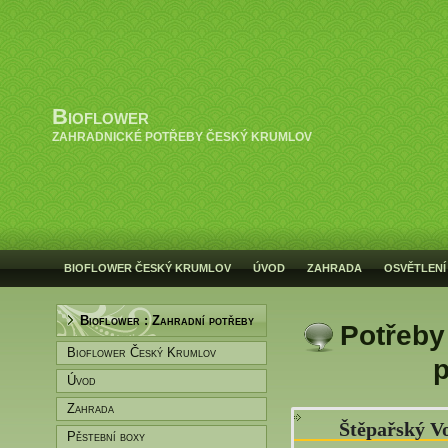
Bioflower
ZAHRADNICKÉ POTŘEBY ČESKÝ KRUMLOV
BIOFLOWER ČESKÝ KRUMLOV
ÚVOD
ZAHRADA
OSVĚTLENÍ
Bioflower : Zahradní potřeby
Potřeby
Bioflower Český Krumlov
p
Úvod
Zahrada
Štěpařský V
Pěstební boxy