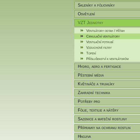
Skleníky a fóliovníky
Osvětlení
VZT Jednotky
Ventilátory odtah / přítah
Cirkulační ventilátory
Ventilační potrubí
Vzduchové filtry
Topení
Příslušenství k ventilátorům
Hydro, aero a fertigace
Pěstební média
Květináče a truhlíky
Zahradní technika
Potřeby pro
zahradníky/pěstitele
Fólie, textilie a nátěry
Sazenice a mateční rostliny
Přípravky na ochranu rostlin
Hnojiva