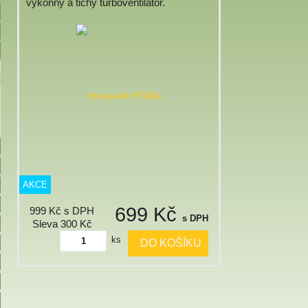
výkonný a tichý turboventilátor.
AKCE
699 Kč
999 Kč
s DPH
s DPH
Sleva 300 Kč
ks
DO KOŠÍKU