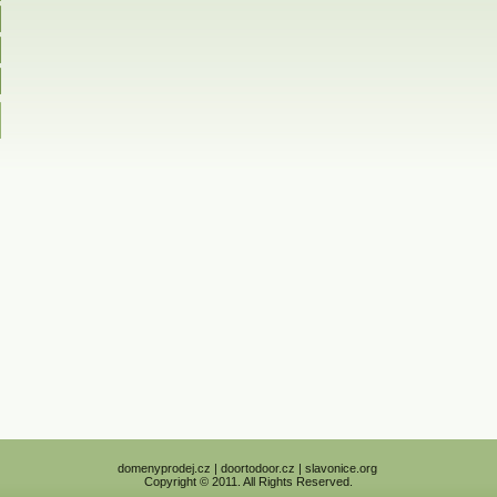
domenyprodej.cz | doortodoor.cz | slavonice.org
Copyright © 2011. All Rights Reserved.