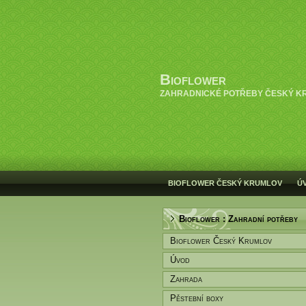
Bioflower
ZAHRADNICKÉ POTŘEBY ČESKÝ K
BIOFLOWER ČESKÝ KRUMLOV
Ú
Bioflower : Zahradní potřeby
Bioflower Český Krumlov
Úvod
Zahrada
Pěstební boxy