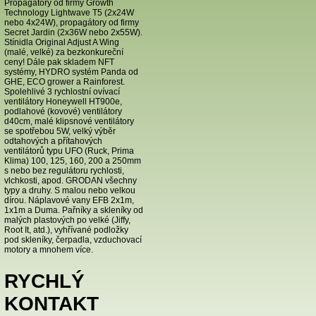
Propagátory od firmy Growth
Technology Lightwave T5 (2x24W
nebo 4x24W), propagátory od firmy
Secret Jardin (2x36W nebo 2x55W).
Stínidla Original Adjust A Wing
(malé, velké) za bezkonkureční
ceny! Dále pak skladem NFT
systémy, HYDRO systém Panda od
GHE, ECO grower a Rainforest.
Spolehlivé 3 rychlostní ovívací
ventilátory Honeywell HT900e,
podlahové (kovové) ventilátory
d40cm, malé klipsnové ventilátory
se spotřebou 5W, velký výběr
odtahových a přítahových
ventilátorů typu UFO (Ruck, Prima
Klima) 100, 125, 160, 200 a 250mm
s nebo bez regulátoru rychlosti,
vlchkosti, apod. GRODAN všechny
typy a druhy. S malou nebo velkou
dírou. Náplavové vany EFB 2x1m,
1x1m a Duma. Pařníky a skleníky od
malých plastových po velké (Jiffy,
Root It, atd.), vyhřívané podložky
pod skleníky, čerpadla, vzduchovací
motory a mnohem více.
RYCHLÝ
KONTAKT