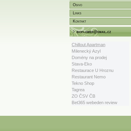
Osivo
Links
Kontakt
bioflower@email.cz
Chillout Apartman
Milenecký Azyl
Domény na prodej
Stava-Eko
Restaurace U Hroznu
Restaurant Nemo
Tekno Shop
Tagrea
ZO ČSV ČB
Bet365 webeden review