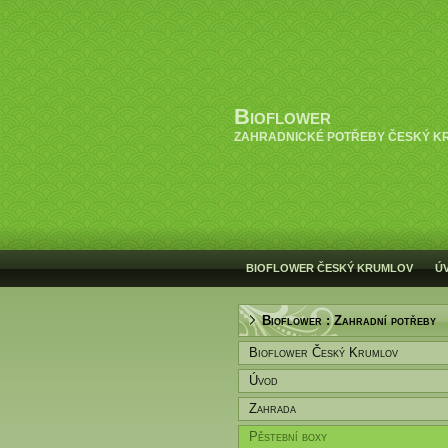
Bioflower
ZAHRADNICKÉ POTŘEBY ČESKÝ K
BIOFLOWER ČESKÝ KRUMLOV
Ú
Bioflower : Zahradní potřeby
Bioflower Český Krumlov
Úvod
Zahrada
Pěstební boxy