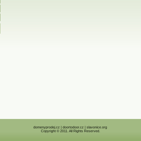
domenyprodej.cz | doortodoor.cz | slavonice.org
Copyright © 2011. All Rights Reserved.