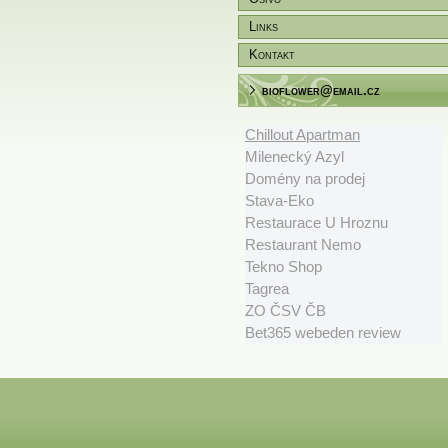
Links
Kontakt
bioflower@email.cz
Chillout Apartman
Milenecký Azyl
Domény na prodej
Stava-Eko
Restaurace U Hroznu
Restaurant Nemo
Tekno Shop
Tagrea
ZO ČSV ČB
Bet365 webeden review