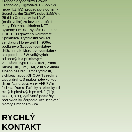
Propagátory od firmy Growth
Technology Lightwave T5 (2x24W
nebo 4x24W), propagátory od firmy
Secret Jardin (2x36W nebo 2x55W).
Stínidla Original Adjust A Wing
(malé, velké) za bezkonkureční
ceny! Dále pak skladem NFT
systémy, HYDRO systém Panda od
GHE, ECO grower a Rainforest.
Spolehlivé 3 rychlostní ovívací
ventilátory Honeywell HT900e,
podlahové (kovové) ventilátory
d40cm, malé klipsnové ventilátory
se spotřebou 5W, velký výběr
odtahových a přítahových
ventilátorů typu UFO (Ruck, Prima
Klima) 100, 125, 160, 200 a 250mm
s nebo bez regulátoru rychlosti,
vlchkosti, apod. GRODAN všechny
typy a druhy. S malou nebo velkou
dírou. Náplavové vany EFB 2x1m,
1x1m a Duma. Pařníky a skleníky od
malých plastových po velké (Jiffy,
Root It, atd.), vyhřívané podložky
pod skleníky, čerpadla, vzduchovací
motory a mnohem více.
RYCHLÝ
KONTAKT