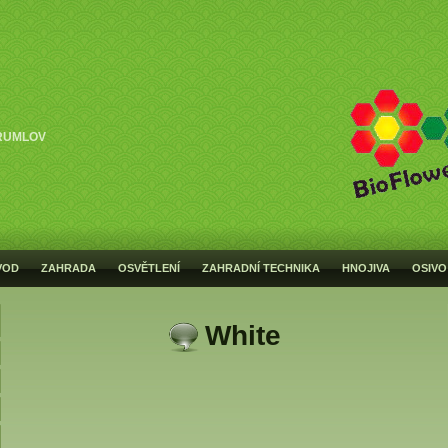
RUMLOV
VOD
ZAHRADA
OSVĚTLENÍ
ZAHRADNÍ TECHNIKA
HNOJIVA
OSIVO
White