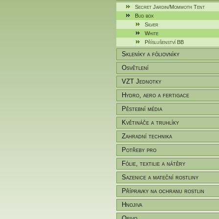
Secret Jardin/Mommoth Tent
Bud box
Silver
White
Příslušenství BB
Skleníky a fóliovníky
Osvětlení
VZT Jednotky
Hydro, aero a fertigace
Pěstební média
Květináče a truhlíky
Zahradní technika
Potřeby pro
zahradníky/pěstitele
Fólie, textilie a nátěry
Sazenice a mateční rostliny
Přípravky na ochranu rostlin
Hnojiva
Osivo