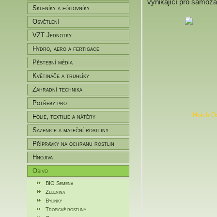
vynikající pro samozá
Skleníky a fóliovníky
Osvětlení
VZT Jednotky
Hydro, aero a fertigace
Pěstební média
Květináče a truhlíky
Zahradní technika
Potřeby pro
zahradníky/pěstitele
Fólie, textilie a nátěry
Sazenice a mateční rostliny
Přípravky na ochranu rostlin
Hnojiva
Osivo
BIO Semena
Zelenina
Bylinky
Tropické rostliny