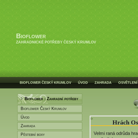
Bioflower
ZAHRADNICKÉ POTŘEBY ČESKÝ KRUMLOV
BIOFLOWER ČESKÝ KRUMLOV
ÚVOD
ZAHRADA
OSVĚTLENÍ
Bioflower : Zahradní potřeby
Bioflower Český Krumlov
Úvod
Hrách Os
Zahrada
Velmi raná odrůda hr
Pěstební boxy