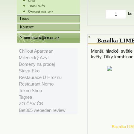
Chili
Travní směsi
Okrasné rostliny
ks
Links
Kontakt
bioflower@email.cz
Bazalka LIME
Menší, hladké, světle z
Chillout Apartman
květy. Díky kombinaci.
Milenecký Azyl
Domény na prodej
Stava-Eko
Restaurace U Hroznu
Restaurant Nemo
Tekno Shop
Tagrea
ZO ČSV ČB
Bet365 webeden review