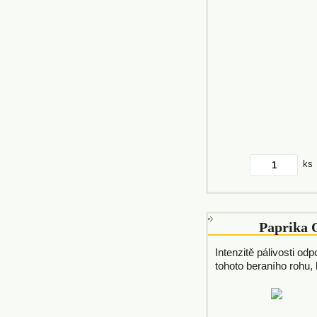
ks
Paprika 
Intenzitě pálivosti od
tohoto beraního rohu, k