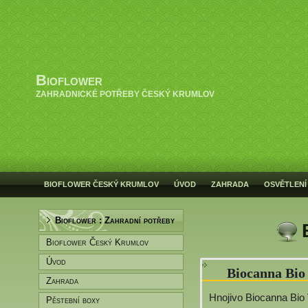
Bioflower
ZAHRADNICKÉ POTŘEBY ČESKÝ KRUMLOV
BIOFLOWER ČESKÝ KRUMLOV
ÚVOD
ZAHRADA
OSVĚTLENÍ
Bioflower : Zahradní potřeby
Bioflower Český Krumlov
Úvod
Biocanna Bio
Zahrada
Hnojivo Biocanna Bio
Pěstební boxy