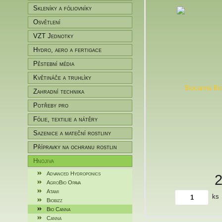
Skleníky a fóliovníky
Osvětlení
VZT Jednotky
Hydro, aero a fertigace
Pěstební média
Květináče a truhlíky
Zahradní technika
Potřeby pro
zahradníky/pěstitele
Fólie, textilie a nátěry
Sazenice a mateční rostliny
Přípravky na ochranu rostlin
Hnojiva
Advanced Hydroponics
AgroBio Opava
Atami
ks
Biobizz
Bio Canna
Canna