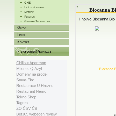
GHE
Hoštické hnojivo
Biocanna B
Metrop
Plagron
Hnojivo Biocanna Bio
Growth Technology
Osivo
Links
Kontakt
bioflower@email.cz
Chillout Apartman
Milenecký Azyl
Domény na prodej
Stava-Eko
Restaurace U Hroznu
Restaurant Nemo
Tekno Shop
Tagrea
ZO ČSV ČB
Bet365 webeden review