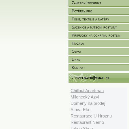
Zahradní technika
Potřeby pro
zahradníky/pěstitele
Fólie, textilie a nátěry
Sazenice a mateční rostliny
Přípravky na ochranu rostlin
Hnojiva
Osivo
Links
Kontakt
bioflower@email.cz
Chillout Apartman
Milenecký Azyl
Domény na prodej
Stava-Eko
Restaurace U Hroznu
Restaurant Nemo
Tekno Shop