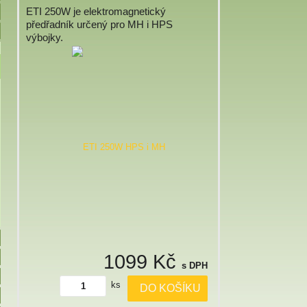
ETI 250W je elektromagnetický
předřadník určený pro MH i HPS
výbojky.
1099 Kč
s DPH
ks
DO KOŠÍKU