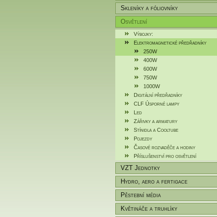
Skleníky a fóliovníky
Osvětlení
Výbojky:
Elektromagnetické předřadníky
250W
400W
600W
750W
1000W
Digitální předřadníky
CLF Úsporné lampy
Led
Zářivky a armatury
Stínidla a Cooltube
Pojezdy
Časové rozvaděče a hodiny
Příslušenství pro osvětlení
VZT Jednotky
Hydro, aero a fertigace
Pěstební média
Květináče a truhlíky