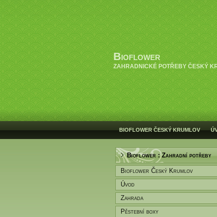
Bioflower
ZAHRADNICKÉ POTŘEBY ČESKÝ K
BIOFLOWER ČESKÝ KRUMLOV
Ú
Bioflower : Zahradní potřeby
Bioflower Český Krumlov
Úvod
Zahrada
Pěstební boxy