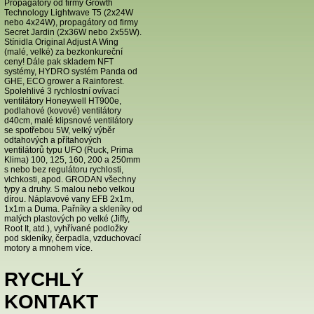
Propagátory od firmy Growth
Technology Lightwave T5 (2x24W
nebo 4x24W), propagátory od firmy
Secret Jardin (2x36W nebo 2x55W).
Stínidla Original Adjust A Wing
(malé, velké) za bezkonkureční
ceny! Dále pak skladem NFT
systémy, HYDRO systém Panda od
GHE, ECO grower a Rainforest.
Spolehlivé 3 rychlostní ovívací
ventilátory Honeywell HT900e,
podlahové (kovové) ventilátory
d40cm, malé klipsnové ventilátory
se spotřebou 5W, velký výběr
odtahových a přítahových
ventilátorů typu UFO (Ruck, Prima
Klima) 100, 125, 160, 200 a 250mm
s nebo bez regulátoru rychlosti,
vlchkosti, apod. GRODAN všechny
typy a druhy. S malou nebo velkou
dírou. Náplavové vany EFB 2x1m,
1x1m a Duma. Pařníky a skleníky od
malých plastových po velké (Jiffy,
Root It, atd.), vyhřívané podložky
pod skleníky, čerpadla, vzduchovací
motory a mnohem více.
RYCHLÝ
KONTAKT