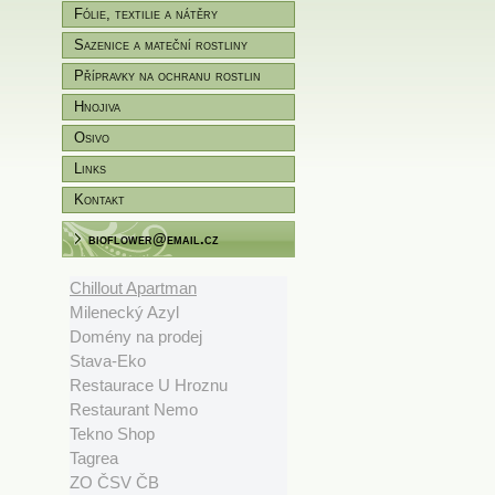
zahradníky/pěstitele
Fólie, textilie a nátěry
Sazenice a mateční rostliny
Přípravky na ochranu rostlin
Hnojiva
Osivo
Links
Kontakt
bioflower@email.cz
Chillout Apartman
Milenecký Azyl
Domény na prodej
Stava-Eko
Restaurace U Hroznu
Restaurant Nemo
Tekno Shop
Tagrea
ZO ČSV ČB