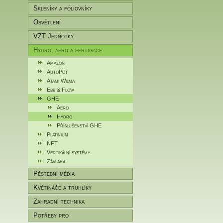
Skleníky a fóliovníky
Osvětlení
VZT Jednotky
Hydro, aero a fertigace
Amazon
AutoPot
Atami Wilma
Ebb & Flow
GHE
Aero
Hydro
Příslušenství GHE
Platinium
NFT
Vertikální systémy
Závlaha
Pěstební média
Květináče a truhlíky
Zahradní technika
Potřeby pro