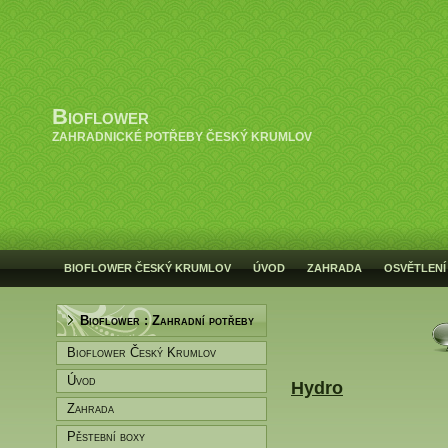
Bioflower
ZAHRADNICKÉ POTŘEBY ČESKÝ KRUMLOV
BIOFLOWER ČESKÝ KRUMLOV
ÚVOD
ZAHRADA
OSVĚTLENÍ
Bioflower : Zahradní potřeby
Bioflower Český Krumlov
Úvod
Hydro
Zahrada
Pěstební boxy