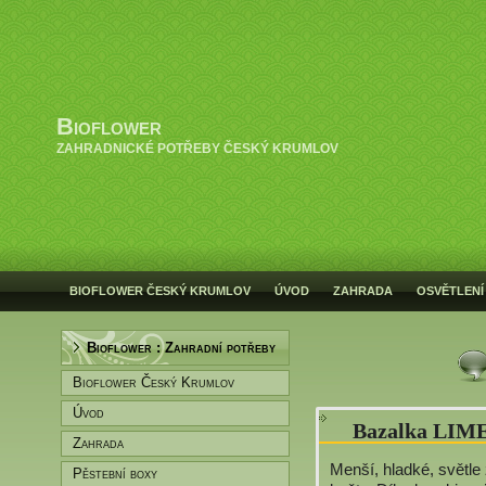
Bioflower
ZAHRADNICKÉ POTŘEBY ČESKÝ KRUMLOV
BIOFLOWER ČESKÝ KRUMLOV
ÚVOD
ZAHRADA
OSVĚTLENÍ
Bioflower : Zahradní potřeby
Bioflower Český Krumlov
Úvod
Bazalka LIME
Zahrada
Menší, hladké, světle z
Pěstební boxy