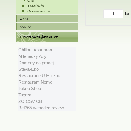
Chili
Travní směsi
Okrasné rostliny
ks
Links
Kontakt
bioflower@email.cz
Chillout Apartman
Milenecký Azyl
Domény na prodej
Stava-Eko
Restaurace U Hroznu
Restaurant Nemo
Tekno Shop
Tagrea
ZO ČSV ČB
Bet365 webeden review