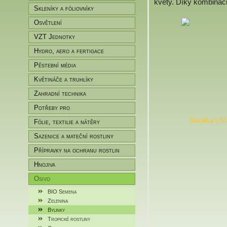
květy. Díky kombinaci.
Skleníky a fóliovníky
Osvětlení
VZT Jednotky
Hydro, aero a fertigace
Pěstební média
Květináče a truhlíky
Zahradní technika
Potřeby pro
zahradníky/pěstitele
Fólie, textilie a nátěry
Sazenice a mateční rostliny
Přípravky na ochranu rostlin
Hnojiva
Osivo
BIO Semena
Zelenina
Bylinky
Tropické rostliny